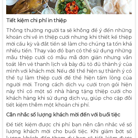
Tiết kiệm chi phí in thiệp
Thông thường người ta sẽ không để ý đến những
khoản chi về in thiệp cưới nhưng khi thiết kế thiệp
mời cầu kỳ và đắt tiền sẽ làm cho chúng ta tốn khá
nhiều tiền. Thay vào đó bạn có thể sử dụng những
mẫu thiệp cưới có mẫu mã đơn giản nhưng vẫn
toát lên vẻ thanh lịch và bày đủ tỏ đủ thành ý của
mình với khách mời. Nếu để thể hiện sự thành ý có
thể tự làm thiệp cưới để thể hiện tấm lòng của
người mời. Trong cách dịch vụ cưới trọn gói hiện
này thì có một số nhà hàng tặng thiệp cưới cho
khách hàng khi sử dụng dịch vụ, giúp cho cặp đôi
tiết kiệm thêm một khoản chi phí.
Cân nhắc số lượng khách mời đến với buổi tiệc
Để tiết kiệm được chi phí bạn nên cân nhắc về số
lượng khách mời cho buổi tiệc. Khi giảm bớt số