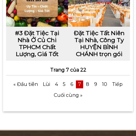
#3 Đặt Tiệc Tại
Đặt Tiệc Tất Niên
Nhà Ở Củ Chi
Tại Nhà, Công Ty
TPHCM Chất
HUYỆN BÌNH
Lượng, Giá Tốt
CHÁNH trọn gói
Trang 7 của 22
« Đầu tiên
Lùi
4
5
6
7
8
9
10
Tiếp
Cuối cùng »