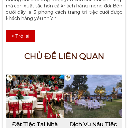
mà còn xuất sắc hơn cả khách hàng mong đợi. Bên
dưới đây là 3 phong cách trang trí tiệc cưới được
khách hàng yêu thích
< Trở lại
CHỦ ĐỀ LIÊN QUAN
Đặt Tiệc Tại Nhà
Dịch Vụ Nấu Tiệc