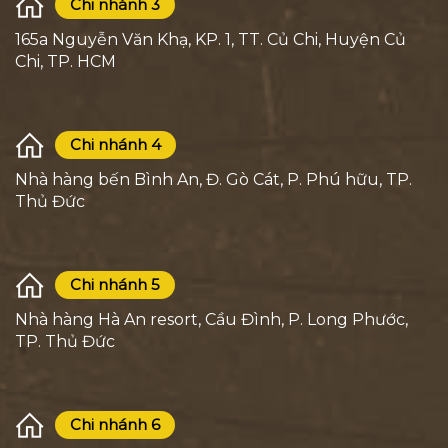
Chi nhánh 3
165a Nguyễn Văn Khạ, KP. 1, TT. Củ Chi, Huyện Củ
Chi, TP. HCM
Chi nhánh 4
Nhà hàng bến Bình An, Đ. Gò Cát, P. Phú hữu, TP.
Thủ Đức
Chi nhánh 5
Nhà hàng Hà An resort, Cầu Đình, P. Long Phước,
TP. Thủ Đức
Chi nhánh 6