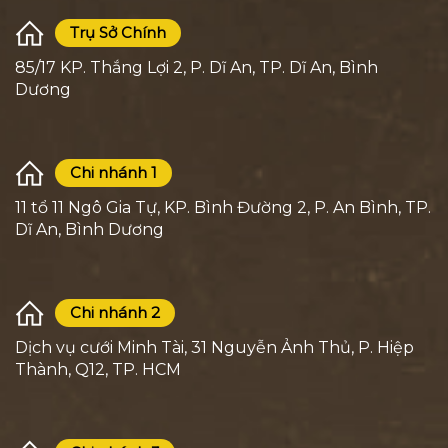
Trụ Sở Chính
85/17 KP. Thắng Lợi 2, P. Dĩ An, TP. Dĩ An, Bình
Dương
Chi nhánh 1
11 tổ 11 Ngô Gia Tự, KP. Bình Đường 2, P. An Bình, TP.
Dĩ An, Bình Dương
Chi nhánh 2
Dịch vụ cưới Minh Tài, 31 Nguyễn Ảnh Thủ, P. Hiệp
Thành, Q12, TP. HCM