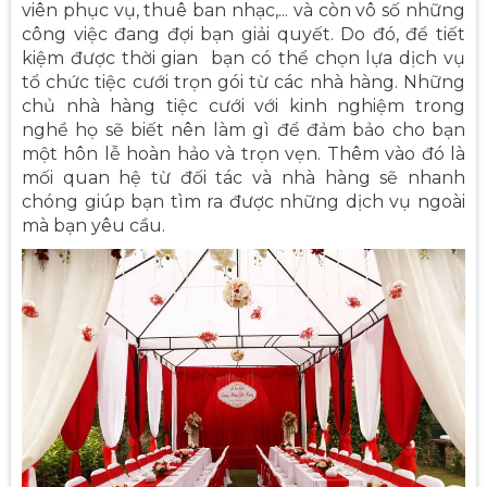
viên phục vụ, thuê ban nhạc,... và còn vô số những
công việc đang đợi bạn giải quyết. Do đó, để tiết
kiệm được thời gian bạn có thể chọn lựa dịch vụ
tổ chức tiệc cưới trọn gói từ các nhà hàng. Những
chủ nhà hàng tiệc cưới với kinh nghiệm trong
nghề họ sẽ biết nên làm gì để đảm bảo cho bạn
một hôn lễ hoàn hảo và trọn vẹn. Thêm vào đó là
mối quan hệ từ đối tác và nhà hàng sẽ nhanh
chóng giúp bạn tìm ra được những dịch vụ ngoài
mà bạn yêu cầu.