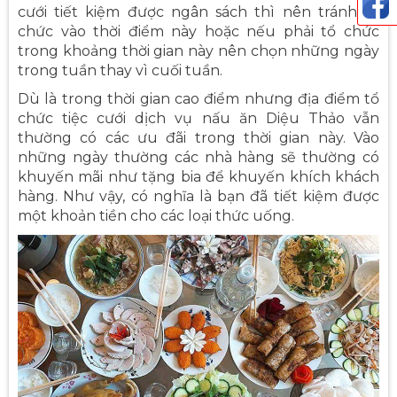
cưới tiết kiệm được ngân sách thì nên tránh tổ
chức vào thời điểm này hoặc nếu phải tổ chức
Thả
trong khoảng thời gian này nên chọn những ngày
trong tuần thay vì cuối tuần.
Dù là trong thời gian cao điểm nhưng địa điểm tổ
chức tiệc cưới dịch vụ nấu ăn Diệu Thảo vẫn
thường có các ưu đãi trong thời gian này. Vào
những ngày thường các nhà hàng sẽ thường có
khuyến mãi như tặng bia để khuyến khích khách
hàng. Như vậy, có nghĩa là bạn đã tiết kiệm được
một khoản tiền cho các loại thức uống.