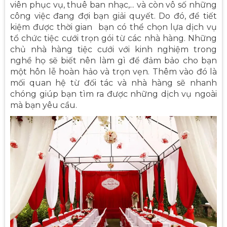
viên phục vụ, thuê ban nhạc,... và còn vô số những
công việc đang đợi bạn giải quyết. Do đó, để tiết
kiệm được thời gian bạn có thể chọn lựa dịch vụ
tổ chức tiệc cưới trọn gói từ các nhà hàng. Những
chủ nhà hàng tiệc cưới với kinh nghiệm trong
nghề họ sẽ biết nên làm gì để đảm bảo cho bạn
một hôn lễ hoàn hảo và trọn vẹn. Thêm vào đó là
mối quan hệ từ đối tác và nhà hàng sẽ nhanh
chóng giúp bạn tìm ra được những dịch vụ ngoài
mà bạn yêu cầu.