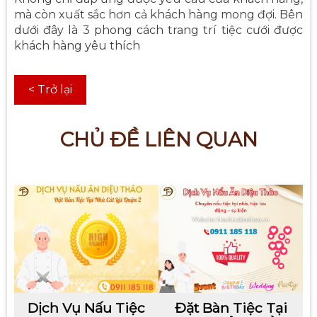
mà còn xuất sắc hơn cả khách hàng mong đợi. Bên
dưới đây là 3 phong cách trang trí tiệc cưới được
khách hàng yêu thích
< Trở lại
CHỦ ĐỀ LIÊN QUAN
Dịch Vụ Nấu Tiệc
Đặt Bàn Tiệc Tại