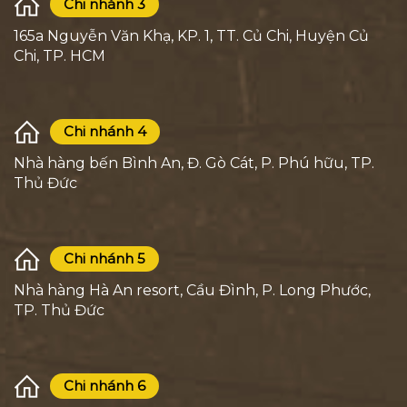
Chi nhánh 3
165a Nguyễn Văn Khạ, KP. 1, TT. Củ Chi, Huyện Củ
Chi, TP. HCM
Chi nhánh 4
Nhà hàng bến Bình An, Đ. Gò Cát, P. Phú hữu, TP.
Thủ Đức
Chi nhánh 5
Nhà hàng Hà An resort, Cầu Đình, P. Long Phước,
TP. Thủ Đức
Chi nhánh 6