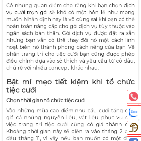
Có những quan điểm cho rằng khi bạn chọn
dịch
vụ cưới trọn gói
sẽ khó có một hôn lễ như mong
muốn. Nhận định này là vô cùng sai khi bạn có thể
hoàn toàn nâng cấp cho gói dịch vụ tùy thuộc vào
ngân sách bản thân. Gói dịch vụ được đặt ra sẵn
nhưng bạn vẫn có thể thay đổi nó một cách linh
hoạt biến nó thành phong cách riêng của bạn. Về
phần trang trí cho tiệc cưới bạn cũng được phép
điều chỉnh dựa vào sở thích và yêu cầu từ cô dâu,
chú rể với nhiều concept khác nhau.
Bật mí mẹo tiết kiệm khi tổ chức
tiệc cưới
Chọn thời gian tổ chức tiệc cưới
Vào những mùa cao điểm nhu cầu cưới tăng cao,
giá cả những nguyên liệu, vật liệu phục vụ cho
việc trang trí tiệc cưới cũng có giá thành cao.
Khoảng thời gian này sẽ diễn ra vào tháng 2 đến
đầu tháng 11, vì vậy nếu bạn muốn có một đám