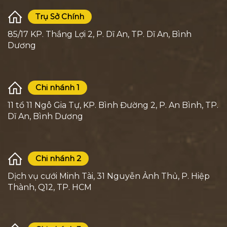
Trụ Sở Chính
85/17 KP. Thắng Lợi 2, P. Dĩ An, TP. Dĩ An, Bình
Dương
Chi nhánh 1
11 tổ 11 Ngô Gia Tự, KP. Bình Đường 2, P. An Bình, TP.
Dĩ An, Bình Dương
Chi nhánh 2
Dịch vụ cưới Minh Tài, 31 Nguyễn Ảnh Thủ, P. Hiệp
Thành, Q12, TP. HCM