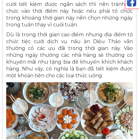
cưới tiết kiệm được ngân sách thì nên tránh tổ
chức vào thời điểm này hoặc nếu phải tổ chức
Thả
trong khoảng thời gian này nên chọn những ngày
trong tuần thay vì cuối tuần.
Dù là trong thời gian cao điểm nhưng địa điểm tổ
chức tiệc cưới dịch vụ nấu ăn Diệu Thảo vẫn
thường có các ưu đãi trong thời gian này. Vào
những ngày thường các nhà hàng sẽ thường có
khuyến mãi như tặng bia để khuyến khích khách
hàng. Như vậy, có nghĩa là bạn đã tiết kiệm được
một khoản tiền cho các loại thức uống.