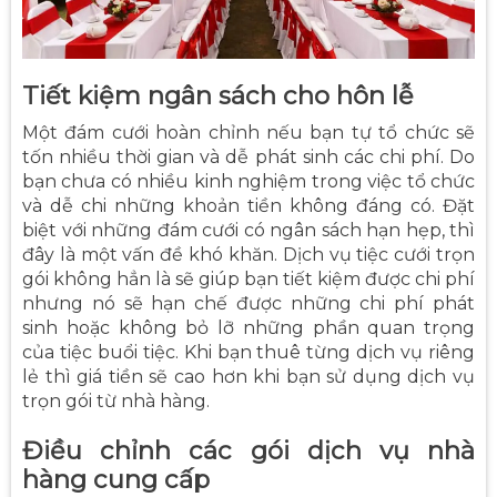
Tiết kiệm ngân sách cho hôn lễ
Một đám cưới hoàn chỉnh nếu bạn tự tổ chức sẽ
tốn nhiều thời gian và dễ phát sinh các chi phí. Do
bạn chưa có nhiều kinh nghiệm trong việc tổ chức
và dễ chi những khoản tiền không đáng có. Đặt
biệt với những đám cưới có ngân sách hạn hẹp, thì
đây là một vấn đề khó khăn. Dịch vụ tiệc cưới trọn
gói không hẳn là sẽ giúp bạn tiết kiệm được chi phí
nhưng nó sẽ hạn chế được những chi phí phát
sinh hoặc không bỏ lỡ những phần quan trọng
của tiệc buổi tiệc. Khi bạn thuê từng dịch vụ riêng
lẻ thì giá tiền sẽ cao hơn khi bạn sử dụng dịch vụ
trọn gói từ nhà hàng.
Điều chỉnh các gói dịch vụ nhà
hàng cung cấp