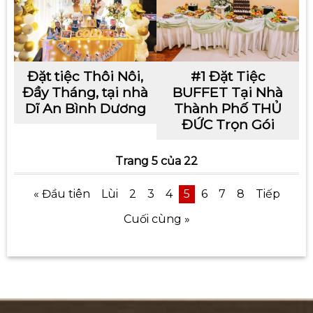
Đặt tiệc Thôi Nôi,
#1 Đặt Tiệc
Đầy Tháng, tại nhà
BUFFET Tại Nhà
Dĩ An Bình Dương
Thành Phố THỦ
ĐỨC Trọn Gói
Trang 5 của 22
« Đầu tiên
Lùi
2
3
4
5
6
7
8
Tiếp
Cuối cùng »