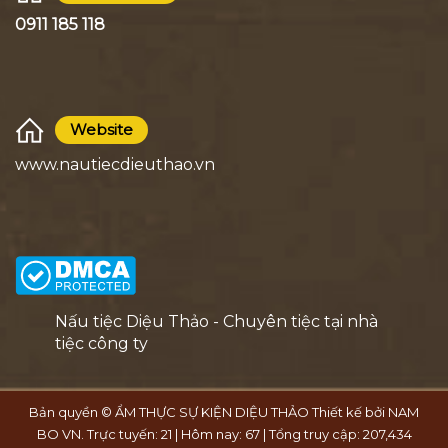
0911 185 118
Website
www.nautiecdieuthao.vn
Nấu tiệc Diệu Thảo - Chuyên tiệc tại nhà
tiệc công ty
Bản quyền © ẨM THỰC SỰ KIỆN DIỆU THẢO Thiết kế bởi
NAM
BO VN
. Trực tuyến: 21 | Hôm nay: 67 | Tổng truy cập: 207,434