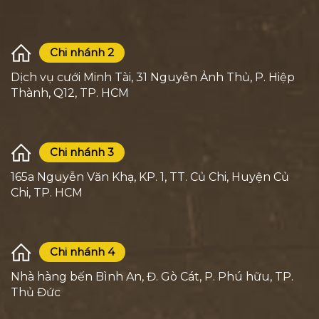
Chi nhánh 2
Dịch vụ cưới Minh Tài, 31 Nguyễn Ảnh Thủ, P. Hiệp
Thành, Q12, TP. HCM
Chi nhánh 3
165a Nguyễn Văn Khạ, KP. 1, TT. Củ Chi, Huyện Củ
Chi, TP. HCM
Chi nhánh 4
Nhà hàng bến Bình An, Đ. Gò Cát, P. Phú hữu, TP.
Thủ Đức