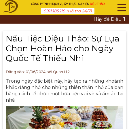
CÔNG TY TNHH DỊCH VỤ ẨM THỰC - SỰ KIỆN
DIỆU THẢO
0911.185.118
(Hỗ trợ 24/7)
Hãy để Diệu Thảo
Nấu Tiệc Diệu Thảo: Sự Lựa
Chọn Hoàn Hảo cho Ngày
Quốc Tế Thiếu Nhi
Đăng vào:
01/06/2024
bởi Quan Li 2
Trong ngày đặc biệt này, hãy tạo ra những khoảnh
khắc đáng nhớ cho những thiên thần nhỏ của bạn
bằng cách tổ chức một bữa tiệc vui vẻ và ấm áp tại
nhà!