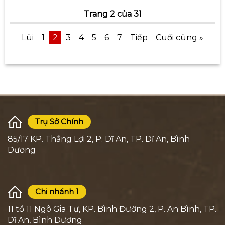
Trang 2 của 31
Lùi
1
2
3
4
5
6
7
Tiếp
Cuối cùng »
Trụ Sở Chính
85/17 KP. Thắng Lợi 2, P. Dĩ An, TP. Dĩ An, Bình
Dương
Chi nhánh 1
11 tổ 11 Ngô Gia Tự, KP. Bình Đường 2, P. An Bình, TP.
Dĩ An, Bình Dương