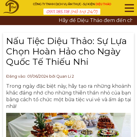
CÔNG TY TNHH DỊCH VỤ ẨM THỰC - SỰ KIỆN
DIỆU THẢO
0911.185.118
(Hỗ trợ 24/7)
Hãy để Diệu Thảo đem đến cho bạn
Nấu Tiệc Diệu Thảo: Sự Lựa
Chọn Hoàn Hảo cho Ngày
Quốc Tế Thiếu Nhi
Đăng vào:
01/06/2024
bởi Quan Li 2
Trong ngày đặc biệt này, hãy tạo ra những khoảnh
khắc đáng nhớ cho những thiên thần nhỏ của bạn
bằng cách tổ chức một bữa tiệc vui vẻ và ấm áp tại
nhà!