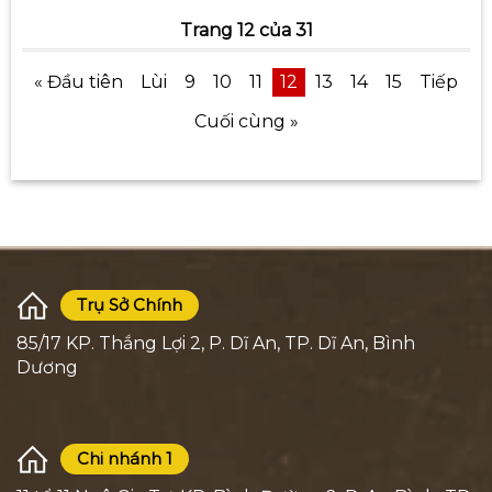
Trang 12 của 31
« Đầu tiên
Lùi
9
10
11
12
13
14
15
Tiếp
Cuối cùng »
Trụ Sở Chính
85/17 KP. Thắng Lợi 2, P. Dĩ An, TP. Dĩ An, Bình
Dương
Chi nhánh 1