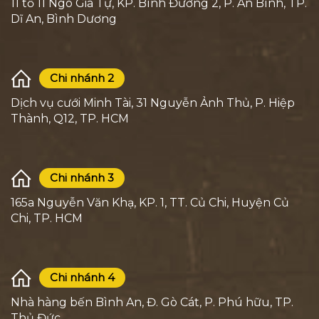
11 tổ 11 Ngô Gia Tự, KP. Bình Đường 2, P. An Bình, TP.
Dĩ An, Bình Dương
Chi nhánh 2
Dịch vụ cưới Minh Tài, 31 Nguyễn Ảnh Thủ, P. Hiệp
Thành, Q12, TP. HCM
Chi nhánh 3
165a Nguyễn Văn Khạ, KP. 1, TT. Củ Chi, Huyện Củ
Chi, TP. HCM
Chi nhánh 4
Nhà hàng bến Bình An, Đ. Gò Cát, P. Phú hữu, TP.
Thủ Đức