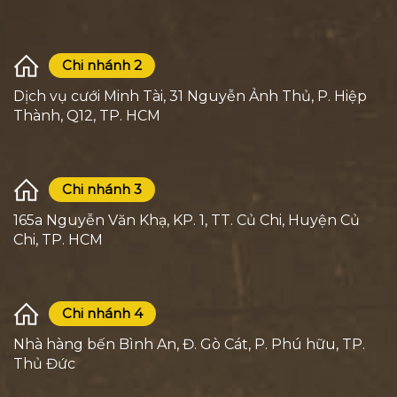
Chi nhánh 2
Dịch vụ cưới Minh Tài, 31 Nguyễn Ảnh Thủ, P. Hiệp
Thành, Q12, TP. HCM
Chi nhánh 3
165a Nguyễn Văn Khạ, KP. 1, TT. Củ Chi, Huyện Củ
Chi, TP. HCM
Chi nhánh 4
Nhà hàng bến Bình An, Đ. Gò Cát, P. Phú hữu, TP.
Thủ Đức