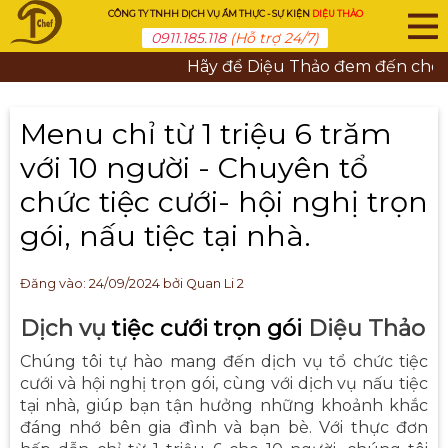
CÔNG TY TNHH DỊCH VỤ ẨM THỰC - SỰ KIỆN
DIỆU THẢO
0911.185.118
(Hỗ trợ 24/7)
Hãy để Diệu Thảo đem đến cho bạn
Menu chỉ từ 1 triệu 6 trăm
với 10 người - Chuyên tổ
chức tiệc cưới- hội nghị trọn
gói, nấu tiệc tại nhà.
Đăng vào:
24/09/2024
bởi Quan Li 2
Dịch vụ
tiệc cưới trọn gói
Diệu Thảo
Chúng tôi tự hào mang đến dịch vụ tổ chức tiệc
cưới và hội nghị trọn gói, cùng với dịch vụ nấu tiệc
tại nhà, giúp bạn tận hưởng những khoảnh khắc
đáng nhớ bên gia đình và bạn bè. Với thực đơn