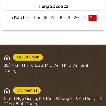
Trang 22 của 22
« Đầu tiên
Lùi
16
17
18
19
20
21
22
Trụ Sở Chính
85/17 KP. Thắng Lợi 2, P. Dĩ An, TP. Dĩ An, Bình
Dương
Chi nhánh 1
11 tổ 11 Ngô Gia Tự, KP. Bình Đường 2, P. An Bình, TP.
Dĩ An, Bình Dương