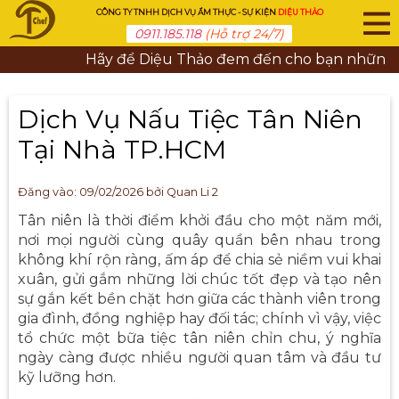
CÔNG TY TNHH DỊCH VỤ ẨM THỰC - SỰ KIỆN
DIỆU THẢO
0911.185.118
(Hỗ trợ 24/7)
Hãy để Diệu Thảo đem đến cho bạn những bữa t
Dịch Vụ Nấu Tiệc Tân Niên
Tại Nhà TP.HCM
Đăng vào:
09/02/2026
bởi Quan Li 2
Tân niên là thời điểm khởi đầu cho một năm mới,
nơi mọi người cùng quây quần bên nhau trong
không khí rộn ràng, ấm áp để chia sẻ niềm vui khai
xuân, gửi gắm những lời chúc tốt đẹp và tạo nên
sự gắn kết bền chặt hơn giữa các thành viên trong
gia đình, đồng nghiệp hay đối tác; chính vì vậy, việc
tổ chức một bữa tiệc tân niên chỉn chu, ý nghĩa
ngày càng được nhiều người quan tâm và đầu tư
kỹ lưỡng hơn.