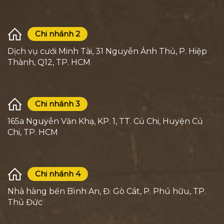
Chi nhánh 2
Dịch vụ cưới Minh Tài, 31 Nguyễn Ảnh Thủ, P. Hiệp
Thành, Q12, TP. HCM
Chi nhánh 3
165a Nguyễn Văn Khạ, KP. 1, TT. Củ Chi, Huyện Củ
Chi, TP. HCM
Chi nhánh 4
Nhà hàng bến Bình An, Đ. Gò Cát, P. Phú hữu, TP.
Thủ Đức