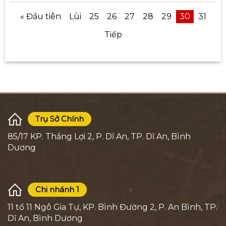
« Đầu tiên
Lùi
25
26
27
28
29
30
31
Tiếp
Trụ Sở Chính
85/17 KP. Thắng Lợi 2, P. Dĩ An, TP. Dĩ An, Bình
Dương
Chi nhánh 1
11 tổ 11 Ngô Gia Tự, KP. Bình Đường 2, P. An Bình, TP.
Dĩ An, Bình Dương