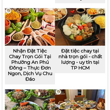
Nhận Đặt Tiệc
Đặt tiệc chay tại
Chay Trọn Gói Tại
nhà trọn gói - chất
Phường An Phú
lượng - uy tín tại
Đông – Thực Đơn
TP HCM
Ngon, Dịch Vụ Chu
Đáo