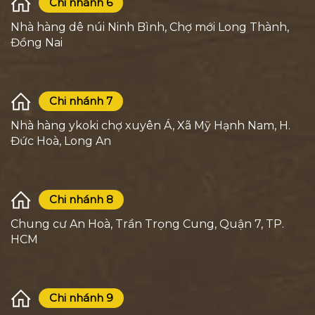
Chi nhánh 6
Nhà hàng dê núi Ninh Bình, Chợ mới Long Thành,
Đồng Nai
Chi nhánh 7
Nhà hàng ykoki chợ xuyên Á, Xã Mỹ Hạnh Nam, H.
Đức Hoà, Long An
Chi nhánh 8
Chung cư An Hoà, Trần Trọng Cung, Quận 7, TP.
HCM
Chi nhánh 9