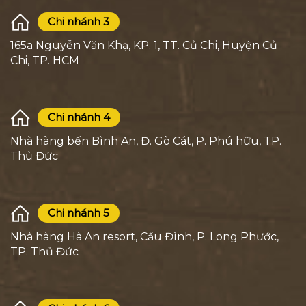
Chi nhánh 3
165a Nguyễn Văn Khạ, KP. 1, TT. Củ Chi, Huyện Củ
Chi, TP. HCM
Chi nhánh 4
Nhà hàng bến Bình An, Đ. Gò Cát, P. Phú hữu, TP.
Thủ Đức
Chi nhánh 5
Nhà hàng Hà An resort, Cầu Đình, P. Long Phước,
TP. Thủ Đức