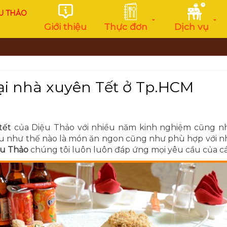
U THẢO
Giới thiệu
Thực đơn
Dịch vụ
tại nhà xuyên Tết ở Tp.HCM
tết
của Diệu Thảo với nhiều năm kinh nghiệm cũng nh
ểu như thế nào là món ăn ngon cũng như phù hợp với nh
ệu Thảo
chúng tôi luôn luôn đáp ứng mọi yêu cầu của cá