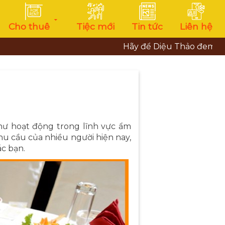
Cho thuê
Tiệc mới
Tin tức
Liên hệ
Hãy để Diệu Thảo đem đến cho b
ư hoạt động trong lĩnh vực ẩm
u cầu của nhiều người hiện nay,
c bạn.