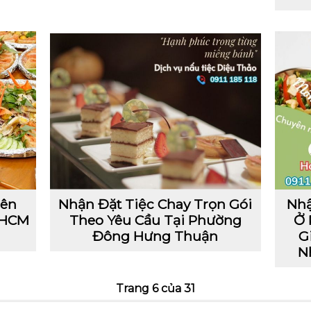
iên
Nhận Đặt Tiệc Chay Trọn Gói
Nhậ
P.HCM
Theo Yêu Cầu Tại Phường
Ở 
Đông Hưng Thuận
G
N
Trang 6 của 31