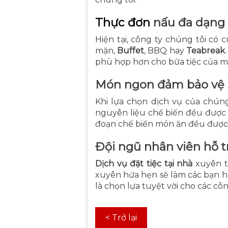
Thực đơn
nấu đa dạng
Hiện tại, công ty chúng tôi có
mặn,
Buffet
, BBQ hay
Teabreak
phù hợp hơn cho bữa tiệc của m
Món ngon đảm bảo vệ 
Khi lựa chọn dịch vụ của chún
nguyên liệu chế biến đều được
đoạn chế biến món ăn đều được 
Đội ngũ nhân viên hỗ tr
Dịch vụ đặt tiệc tại nhà
xuyên t
xuyên hứa hẹn sẽ làm các bạn hài
là chọn lựa tuyệt vời cho các côn
< Trở lại