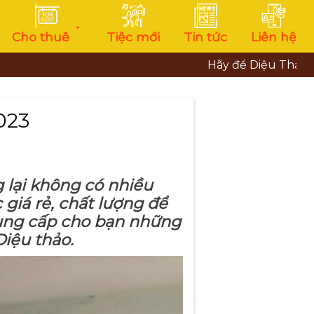
Cho thuê
Tiệc mới
Tin tức
Liên hệ
Hãy để Diệu Thảo đem đến cho
023
 lại không có nhiều
giá rẻ, chất lượng để
 cung cấp cho bạn những
Diệu thảo.