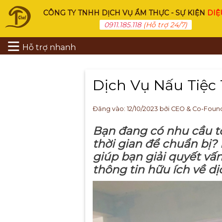
CÔNG TY TNHH DỊCH VỤ ẨM THỰC - SỰ KIỆN
DIỆ
0911.185.118
(Hỗ trợ 24/7)
Hỗ trợ nhanh
Dịch Vụ Nấu Tiệc 
Đăng vào:
12/10/2023
bởi CEO & Co-Foun
Bạn đang có nhu cầu tổ
thời gian để chuẩn bị?
giúp bạn giải quyết vấ
thông tin hữu ích về dị