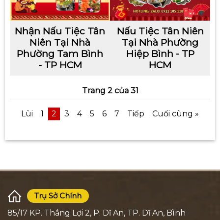
Nhận Nấu Tiệc Tân
Nấu Tiệc Tân Niên
Niên Tại Nhà
Tại Nhà Phường
Phường Tam Bình
Hiệp Bình - TP
- TP HCM
HCM
Trang 2 của 31
Lùi
1
2
3
4
5
6
7
Tiếp
Cuối cùng »
Trụ Sở Chính
85/17 KP. Thắng Lợi 2, P. Dĩ An, TP. Dĩ An, Bình