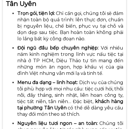
Tân Uyên
Trọn gói, tiện lợi:
Chỉ cần gọi, chúng tôi sẽ đảm
nhận toàn bộ quá trình: lên thực đơn, chuẩn
bị nguyên liệu, chế biến, phục vụ tại chỗ và
dọn dẹp sau tiệc. Bạn hoàn toàn không phải
lo lắng bất kỳ công đoạn nào.
Đội ngũ đầu bếp chuyên nghiệp:
Với nhiều
năm kinh nghiệm trong lĩnh vực
nấu tiệc tại
nhà ở TP HCM
, Diệu Thảo tự tin mang đến
những món ăn ngon, hợp khẩu vị của gia
đình Việt nhưng vẫn mới lạ và tinh tế.
Menu đa dạng – linh hoạt:
Dịch vụ của chúng
tôi phù hợp với mọi nhu cầu: tiệc cưới hỏi, thôi
nôi, đầy tháng, sinh nhật, liên hoan công ty,
tiệc tất niên, tân niên… Đặc biệt,
khách hàng
tại phường Tân Uyên
có thể dễ dàng yêu cầu
thay đổi món theo sở thích.
Nguyên liệu tươi ngon – an toàn:
Chúng tôi