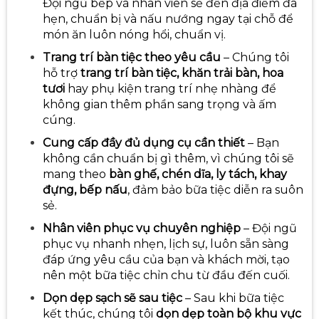
Đội ngũ bếp và nhân viên sẽ đến địa điểm đã
hẹn, chuẩn bị và nấu nướng ngay tại chỗ để
món ăn luôn nóng hổi, chuẩn vị.
Trang trí bàn tiệc theo yêu cầu
– Chúng tôi
hỗ trợ
trang trí bàn tiệc, khăn trải bàn, hoa
tươi
hay phụ kiện trang trí nhẹ nhàng để
không gian thêm phần sang trọng và ấm
cúng.
Cung cấp đầy đủ dụng cụ cần thiết
– Bạn
không cần chuẩn bị gì thêm, vì chúng tôi sẽ
mang theo
bàn ghế, chén dĩa, ly tách, khay
đựng, bếp nấu
, đảm bảo bữa tiệc diễn ra suôn
sẻ.
Nhân viên phục vụ chuyên nghiệp
– Đội ngũ
phục vụ nhanh nhẹn, lịch sự, luôn sẵn sàng
đáp ứng yêu cầu của bạn và khách mời, tạo
nên một bữa tiệc chỉn chu từ đầu đến cuối.
Dọn dẹp sạch sẽ sau tiệc
– Sau khi bữa tiệc
kết thúc, chúng tôi
dọn dẹp toàn bộ khu vực