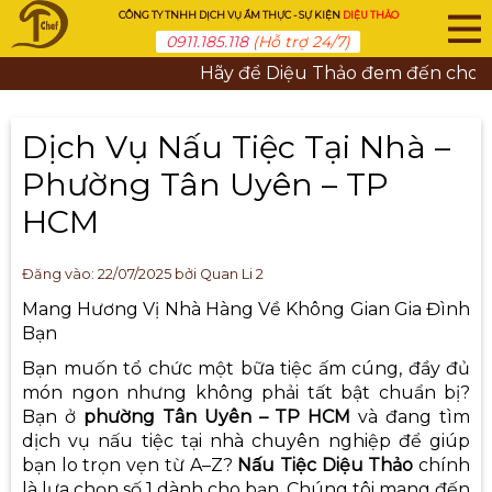
CÔNG TY TNHH DỊCH VỤ ẨM THỰC - SỰ KIỆN
DIỆU THẢO
0911.185.118
(Hỗ trợ 24/7)
Hãy để Diệu Thảo đem đến cho bạn n
Dịch Vụ Nấu Tiệc Tại Nhà –
Phường Tân Uyên – TP
HCM
Đăng vào:
22/07/2025
bởi Quan Li 2
Mang Hương Vị Nhà Hàng Về Không Gian Gia Đình
Bạn
Bạn muốn tổ chức một bữa tiệc ấm cúng, đầy đủ
món ngon nhưng không phải tất bật chuẩn bị?
Bạn ở
phường Tân Uyên – TP HCM
và đang tìm
dịch vụ nấu tiệc tại nhà chuyên nghiệp
để giúp
bạn lo trọn vẹn từ A–Z?
Nấu Tiệc Diệu Thảo
chính
là lựa chọn số 1 dành cho bạn. Chúng tôi mang đến