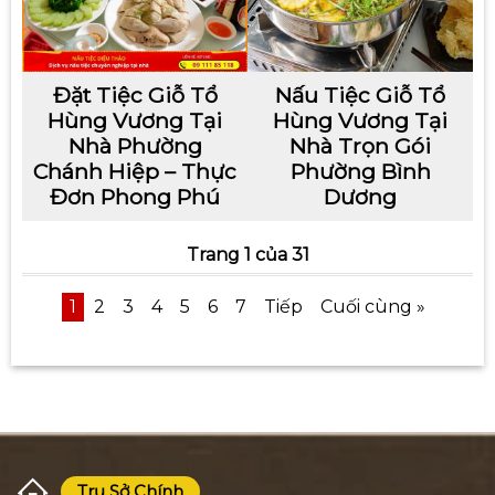
Đặt Tiệc Giỗ Tổ
Nấu Tiệc Giỗ Tổ
Hùng Vương Tại
Hùng Vương Tại
Nhà Phường
Nhà Trọn Gói
Chánh Hiệp – Thực
Phường Bình
Đơn Phong Phú
Dương
Trang 1 của 31
1
2
3
4
5
6
7
Tiếp
Cuối cùng »
Trụ Sở Chính