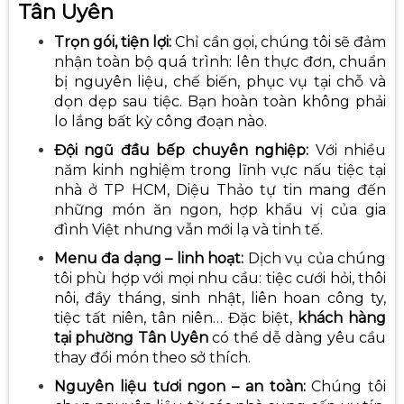
Tân Uyên
Trọn gói, tiện lợi:
Chỉ cần gọi, chúng tôi sẽ đảm
nhận toàn bộ quá trình: lên thực đơn, chuẩn
bị nguyên liệu, chế biến, phục vụ tại chỗ và
dọn dẹp sau tiệc. Bạn hoàn toàn không phải
lo lắng bất kỳ công đoạn nào.
Đội ngũ đầu bếp chuyên nghiệp:
Với nhiều
năm kinh nghiệm trong lĩnh vực
nấu tiệc tại
nhà ở TP HCM
, Diệu Thảo tự tin mang đến
những món ăn ngon, hợp khẩu vị của gia
đình Việt nhưng vẫn mới lạ và tinh tế.
Menu đa dạng – linh hoạt:
Dịch vụ của chúng
tôi phù hợp với mọi nhu cầu: tiệc cưới hỏi, thôi
nôi, đầy tháng, sinh nhật, liên hoan công ty,
tiệc tất niên, tân niên… Đặc biệt,
khách hàng
tại phường Tân Uyên
có thể dễ dàng yêu cầu
thay đổi món theo sở thích.
Nguyên liệu tươi ngon – an toàn:
Chúng tôi