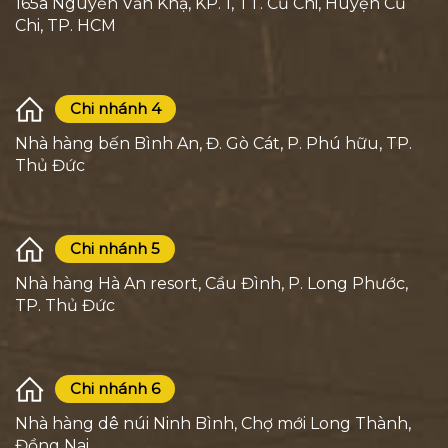
165a Nguyễn Văn Khạ, KP. 1, TT. Củ Chi, Huyện Củ
Chi, TP. HCM
Chi nhánh 4
Nhà hàng bến Bình An, Đ. Gò Cát, P. Phú hữu, TP.
Thủ Đức
Chi nhánh 5
Nhà hàng Hà An resort, Cầu Đình, P. Long Phước,
TP. Thủ Đức
Chi nhánh 6
Nhà hàng dê núi Ninh Bình, Chợ mới Long Thành,
Đồng Nai