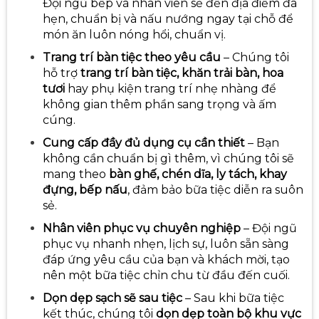
Đội ngũ bếp và nhân viên sẽ đến địa điểm đã
hẹn, chuẩn bị và nấu nướng ngay tại chỗ để
món ăn luôn nóng hổi, chuẩn vị.
Trang trí bàn tiệc theo yêu cầu
– Chúng tôi
hỗ trợ
trang trí bàn tiệc, khăn trải bàn, hoa
tươi
hay phụ kiện trang trí nhẹ nhàng để
không gian thêm phần sang trọng và ấm
cúng.
Cung cấp đầy đủ dụng cụ cần thiết
– Bạn
không cần chuẩn bị gì thêm, vì chúng tôi sẽ
mang theo
bàn ghế, chén dĩa, ly tách, khay
đựng, bếp nấu
, đảm bảo bữa tiệc diễn ra suôn
sẻ.
Nhân viên phục vụ chuyên nghiệp
– Đội ngũ
phục vụ nhanh nhẹn, lịch sự, luôn sẵn sàng
đáp ứng yêu cầu của bạn và khách mời, tạo
nên một bữa tiệc chỉn chu từ đầu đến cuối.
Dọn dẹp sạch sẽ sau tiệc
– Sau khi bữa tiệc
kết thúc, chúng tôi
dọn dẹp toàn bộ khu vực