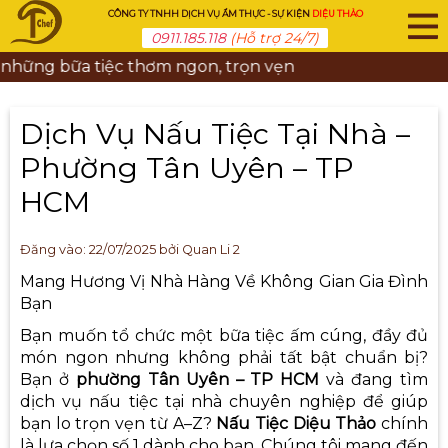
CÔNG TY TNHH DỊCH VỤ ẨM THỰC - SỰ KIỆN
DIỆU THẢO
0911.185.118
(Hỗ trợ 24/7)
g bữa tiệc thơm ngon, trọn vẹn
Dịch Vụ Nấu Tiệc Tại Nhà –
Phường Tân Uyên – TP
HCM
Đăng vào:
22/07/2025
bởi Quan Li 2
Mang Hương Vị Nhà Hàng Về Không Gian Gia Đình
Bạn
Bạn muốn tổ chức một bữa tiệc ấm cúng, đầy đủ
món ngon nhưng không phải tất bật chuẩn bị?
Bạn ở
phường Tân Uyên – TP HCM
và đang tìm
dịch vụ nấu tiệc tại nhà chuyên nghiệp
để giúp
bạn lo trọn vẹn từ A–Z?
Nấu Tiệc Diệu Thảo
chính
là lựa chọn số 1 dành cho bạn. Chúng tôi mang đến