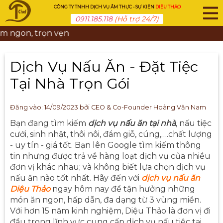
CÔNG TY TNHH DỊCH VỤ ẨM THỰC - SỰ KIỆN
DIỆU THẢO
0911.185.118
(Hỗ trợ 24/7)
Hãy để 
Dịch Vụ Nấu Ăn - Đặt Tiệc
Tại Nhà Trọn Gói
Đăng vào:
14/09/2023
bởi CEO & Co-Founder Hoàng Văn Nam
Bạn đang tìm kiếm
dịch vụ nấu ăn tại nhà
, nấu tiệc
cưới, sinh nhật, thôi nôi, đám giỗ, cúng,….chất lượng
- uy tín - giá tốt. Bạn lên Google tìm kiếm thông
tin nhưng được trả về hàng loạt dịch vụ của nhiều
đơn vị khác nhau; và không biết lựa chọn dịch vụ
nấu ăn nào tốt nhất. Hãy đến với
dịch vụ nấu ăn
Diệu Thảo
ngay hôm nay để tận hưởng những
món ăn ngon, hấp dẫn, đa dạng từ 3 vùng miền.
Với hơn 15 năm kinh nghiệm, Diệu Thảo là đơn vị đi
đầu trong lĩnh vực cung cấp dịch vụ nấu tiệc tại