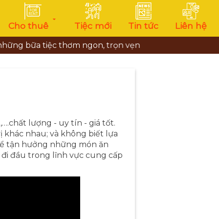
Cho thuê
Tiệc mới
Tin tức
Liên hệ
tiệc thơm ngon, trọn vẹn
,….chất lượng - uy tín - giá tốt.
ị khác nhau; và không biết lựa
ể tận hưởng những món ăn
 đi đầu trong lĩnh vực cung cấp