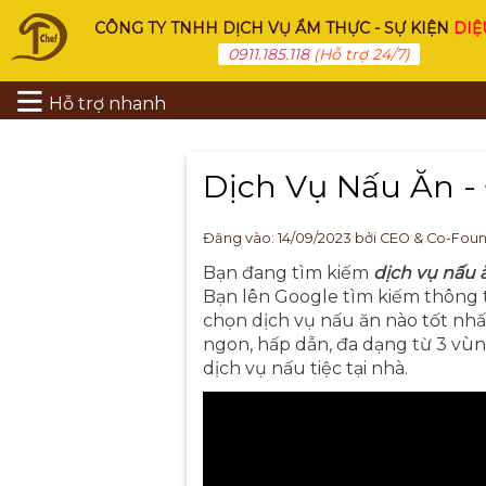
CÔNG TY TNHH DỊCH VỤ ẨM THỰC - SỰ KIỆN
DIỆ
0911.185.118
(Hỗ trợ 24/7)
Hỗ trợ nhanh
Dịch Vụ Nấu Ăn - 
Đăng vào:
14/09/2023
bởi CEO & Co-Fou
Bạn đang tìm kiếm
dịch vụ nấu ă
Bạn lên Google tìm kiếm thông t
chọn dịch vụ nấu ăn nào tốt nhấ
ngon, hấp dẫn, đa dạng từ 3 vùn
dịch vụ nấu tiệc tại nhà.