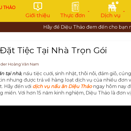
U THẢO
Giới thiệu
Thực đơn
Dịch vụ
Hãy để Diệu Thảo đem đến cho bạn những bữa 
Đặt Tiệc Tại Nhà Trọn Gói
nder Hoàng Văn Nam
n tại nhà
, nấu tiệc cưới, sinh nhật, thôi nôi, đám giỗ, cúng
in nhưng được trả về hàng loạt dịch vụ của nhiều đơn v
t. Hãy đến với
dịch vụ nấu ăn Diệu Thảo
ngay hôm nay đ
g miền. Với hơn 15 năm kinh nghiệm, Diệu Thảo là đơn vị