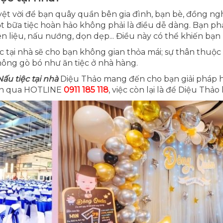
uyệt vời để bạn quây quần bên gia đình, bạn bè, đồng n
ột bữa tiệc hoàn hảo không phải là điều dễ dàng. Bạn phả
liệu, nấu nướng, dọn dẹp... Điều này có thể khiến bạn 
c tại nhà sẽ cho bạn không gian thỏa mái; sự thân thuộc
hông gò bó như ăn tiệc ở nhà hàng.
Nấu tiệc tại nhà
Diệu Thảo mang đến cho bạn giải pháp 
điện qua HOTLINE
0911 185 118
, việc còn lại là để Diệu Thảo 