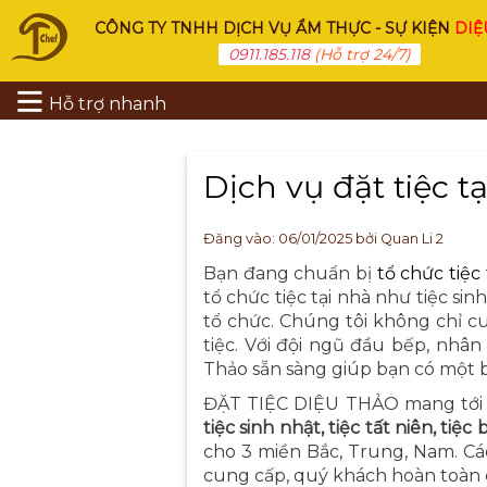
CÔNG TY TNHH DỊCH VỤ ẨM THỰC - SỰ KIỆN
DIỆ
0911.185.118
(Hỗ trợ 24/7)
Hỗ trợ nhanh
Dịch vụ đặt tiệc t
Đăng vào:
06/01/2025
bởi Quan Li 2
Bạn đang chuẩn bị
tổ chức tiệc 
tổ chức tiệc tại nhà như tiệc sinh
tổ chức. Chúng tôi không chỉ 
tiệc. Với đội ngũ đầu bếp, nhâ
Thảo sẵn sàng giúp bạn có một bữ
ĐẶT TIỆC DIỆU THẢO mang tới c
tiệc sinh nhật, tiệc tất niên, tiệ
cho 3 miền Bắc, Trung, Nam. C
cung cấp, quý khách hoàn toàn 