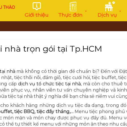
U THẢO
Giới thiệu
Thực đơn
Dịch vụ
ại nhà trọn gói tại Tp.HCM
tại nhà
mà không có thời gian để chuẩn bị? Đến với Đặt
 nhật, tiệc thôi nôi, đám giỗ, tiệc cưới hỏi, tiệc buffet, 
cung cấp
dịch vụ tổ chức tiệc tại nhà
, mà còn cho thuê t
n viên phục vụ, nhân viên tư vấn chuyên nghiệp và kin
a tiệc tại nhà thật ý nghĩa để bạn chia sẻ niềm vui cùn
ho khách hàng những dịch vụ tiệc đa dạng, trong đó 
c buffet, tiệc BBQ, tiệc đầy tháng,…
Menu tiệc phong phú v
ác món mặn và món chay được phục vụ đầy đủ. Menu v
có thể tự thiết kế menu với những món ăn theo nhu cầ