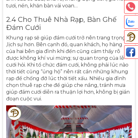
tươi, nén, khăn bàn vải voan…
2.4 Cho Thuê Nhà Rạp, Bàn Ghế
Đám Cưới
Khung rạp sẽ giúp đám cưới trở nên trang trọng
,lịch sự hơn. Bên cạnh đó, quan khách, họ hàng
của hai bên gia đình khi đến cũng cảm thấy rõ
được không khí vui mừng; sự quan trọng của lễ
Thả
cưới hỏi. Khi tổ chức đám cưới, không phải lúc nào
thời tiết cũng “ủng hộ” nên rất cần những khung
rạp để chống đỡ lúc thời tiết xấu. Nhiều gia đình
chọn thuê rạp che để giúp che nắng, tránh mưa
giúp đám cưới diễn ra thuận lợi hơn, không bị gián
đoạn cuộc vui.