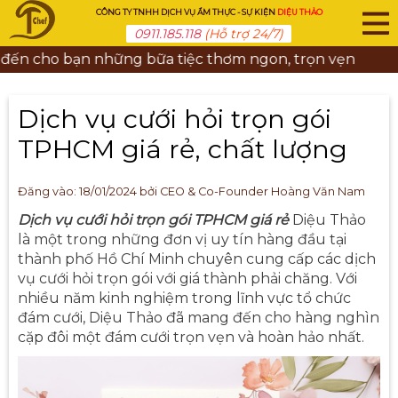
CÔNG TY TNHH DỊCH VỤ ẨM THỰC - SỰ KIỆN
DIỆU THẢO
0911.185.118
(Hỗ trợ 24/7)
bạn những bữa tiệc thơm ngon, trọn vẹn
Dịch vụ cưới hỏi trọn gói
TPHCM giá rẻ, chất lượng
Đăng vào:
18/01/2024
bởi CEO & Co-Founder Hoàng Văn Nam
Dịch vụ cưới hỏi trọn gói TPHCM giá rẻ
Diệu Thảo
là một trong những đơn vị uy tín hàng đầu tại
thành phố Hồ Chí Minh chuyên cung cấp các dịch
vụ cưới hỏi trọn gói với giá thành phải chăng. Với
nhiều năm kinh nghiệm trong lĩnh vực tổ chức
đám cưới, Diệu Thảo đã mang đến cho hàng nghìn
cặp đôi một đám cưới trọn vẹn và hoàn hảo nhất.