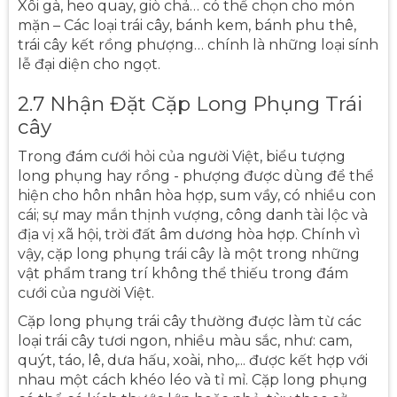
Xôi gà, heo quay, giò chả… có thể chọn cho món
mặn – Các loại trái cây, bánh kem, bánh phu thê,
trái cây kết rồng phượng… chính là những loại sính
lễ đại diện cho ngọt.
2.7 Nhận Đặt Cặp Long Phụng Trái
cây
Trong đám cưới hỏi của người Việt, biểu tượng
long phụng hay rồng - phượng được dùng để thể
hiện cho hôn nhân hòa hợp, sum vầy, có nhiều con
cái; sự may mắn thịnh vượng, công danh tài lộc và
địa vị xã hội, trời đất âm dương hòa hợp. Chính vì
vậy, cặp long phụng trái cây là một trong những
vật phẩm trang trí không thể thiếu trong đám
cưới của người Việt.
Cặp long phụng trái cây thường được làm từ các
loại trái cây tươi ngon, nhiều màu sắc, như: cam,
quýt, táo, lê, dưa hấu, xoài, nho,... được kết hợp với
nhau một cách khéo léo và tỉ mỉ. Cặp long phụng