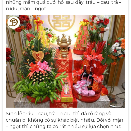
những mâm quả cưới hỏi sau đây: trầu – cau, trà –
rượu, mặn – ngọt.
Sính lễ trầu – cau, trà – rượu thì đã rõ ràng và
chuẩn bị không có sự khác biệt nhiều. Đối với mặn
– ngọt thì chúng ta có rất nhiều sự lựa chọn như: