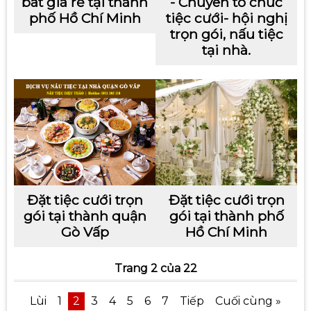
bát giá rẻ tại thành
- Chuyên tổ chức
phố Hồ Chí Minh
tiệc cưới- hội nghị
trọn gói, nấu tiệc
tại nhà.
Đặt tiệc cưới trọn
Đặt tiệc cưới trọn
gói tại thành quận
gói tại thành phố
Gò Vấp
Hồ Chí Minh
Trang 2 của 22
Lùi
1
2
3
4
5
6
7
Tiếp
Cuối cùng »