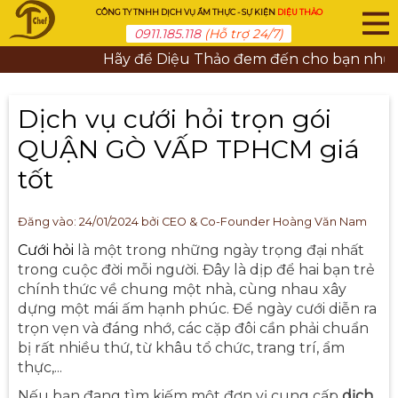
CÔNG TY TNHH DỊCH VỤ ẨM THỰC - SỰ KIỆN
DIỆU THẢO
0911.185.118
(Hỗ trợ 24/7)
Hãy để Diệu Thảo đem đến cho bạn những b
Dịch vụ cưới hỏi trọn gói
QUẬN GÒ VẤP TPHCM giá
tốt
Đăng vào:
24/01/2024
bởi CEO & Co-Founder Hoàng Văn Nam
Cưới hỏi
là một trong những ngày trọng đại nhất
trong cuộc đời mỗi người. Đây là dịp để hai bạn trẻ
chính thức về chung một nhà, cùng nhau xây
dựng một mái ấm hạnh phúc. Để ngày cưới diễn ra
trọn vẹn và đáng nhớ, các cặp đôi cần phải chuẩn
bị rất nhiều thứ, từ khâu tổ chức, trang trí, ẩm
thực,...
Nếu bạn đang tìm kiếm một đơn vị cung cấp
dịch