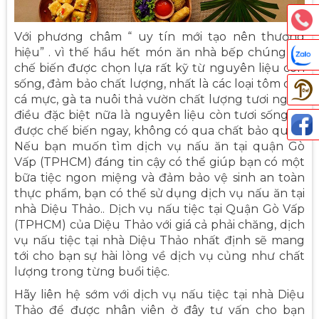
Với phương châm “ uy tín mới tạo nên thương
hiệu” . vì thế hầu hết món ăn nhà bếp chúng tôi
chế biến được chọn lựa rất kỹ từ nguyên liệu còn
sống, đảm bảo chất lượng, nhất là các loại tôm cua
cá mực, gà ta nuôi thả vườn chất lượng tươi ngon,
điều đặc biệt nữa là nguyên liệu còn tươi sống và
được chế biến ngay, không có qua chất bảo quản.
Nếu bạn muốn tìm dịch vụ nấu ăn tại quận Gò
Thả
Vấp (TPHCM) đáng tin cậy có thể giúp bạn có một
bữa tiệc ngon miệng và đảm bảo vệ sinh an toàn
thực phẩm, bạn có thể sử dụng dịch vụ nấu ăn tại
nhà Diệu Thảo.. Dịch vụ nấu tiệc tại Quận Gò Vấp
(TPHCM) của Diệu Thảo với giá cả phải chăng, dịch
vụ nấu tiệc tại nhà Diệu Thảo nhất định sẽ mang
tới cho bạn sự hài lòng về dịch vụ củng như chất
lượng trong từng buổi tiệc.
Hãy liên hệ sớm với dịch vụ nấu tiệc tại nhà Diệu
Thảo để được nhân viên ở đây tư vấn cho bạn