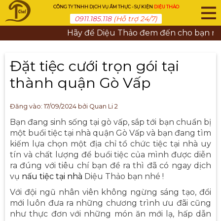
CÔNG TY TNHH DỊCH VỤ ẨM THỰC - SỰ KIỆN
DIỆU THẢO
0911.185.118
(Hỗ trợ 24/7)
Hãy để Diệu Thảo đem đến cho bạn những
Đặt tiệc cưới trọn gói tại
thành quận Gò Vấp
Đăng vào:
17/09/2024
bởi Quan Li 2
Bạn đang sinh sống tại gò vấp, sắp tới bạn chuẩn bị
một buổi tiệc tại nhà quận Gò Vấp và bạn đang tìm
kiếm lựa chọn một địa chỉ tổ chức tiệc tại nhà uy
tín và chất lượng để buổi tiệc của mình được diễn
ra đúng với tiêu chí bạn đề ra thì đã có ngay dịch
vụ
nấu tiệc tại nhà
Diệu Thảo bạn nhé !
Với đội ngũ nhân viên không ngừng sáng tạo, đổi
mới luôn đưa ra những chương trình ưu đãi cũng
như thực đơn với những món ăn mới lạ, hấp dẫn