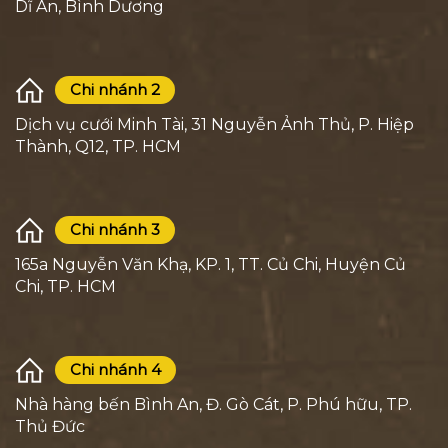
Dĩ An, Bình Dương
Chi nhánh 2
Dịch vụ cưới Minh Tài, 31 Nguyễn Ảnh Thủ, P. Hiệp
Thành, Q12, TP. HCM
Chi nhánh 3
165a Nguyễn Văn Khạ, KP. 1, TT. Củ Chi, Huyện Củ
Chi, TP. HCM
Chi nhánh 4
Nhà hàng bến Bình An, Đ. Gò Cát, P. Phú hữu, TP.
Thủ Đức