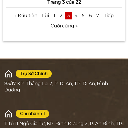
Trang 3 của 22
« Đầu tiên
Lùi
1
2
3
4
5
6
7
Tiếp
Cuối cùng »
Trụ Sở Chính
85/17 KP. Thắng Lợi 2, P. Dĩ An, TP. Dĩ An, Bình
Dương
Chi nhánh 1
11 tổ 11 Ngô Gia Tự, KP. Bình Đường 2, P. An Bình, TP.