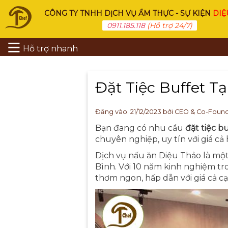
CÔNG TY TNHH DỊCH VỤ ẨM THỰC - SỰ KIỆN
DIỆ
0911.185.118
(Hỗ trợ 24/7)
Hỗ trợ nhanh
Đặt Tiệc Buffet 
Đăng vào:
21/12/2023
bởi CEO & Co-Foun
Bạn đang có nhu cầu
đặt tiệc b
chuyên nghiệp, uy tín với giá cả
Dịch vụ nấu ăn Diệu Thảo là mộ
Bình. Với 10 năm kinh nghiệm tr
thơm ngon, hấp dẫn với giá cả cạ