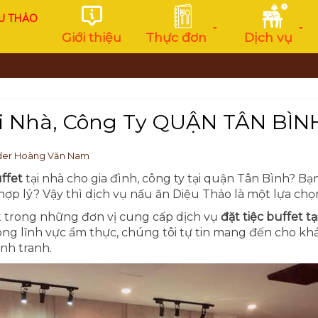
U THẢO
Giới thiệu
Thực đơn
Dịch vụ
Tại Nhà, Công Ty QUẬN TÂN BÌN
der Hoàng Văn Nam
uffet
tại nhà cho gia đình, công ty tại quận Tân Bình? 
 hợp lý? Vậy thì dịch vụ nấu ăn Diệu Thảo là một lựa chọ
t trong những đơn vị cung cấp dịch vụ
đặt tiệc buffet tạ
ong lĩnh vực ẩm thực, chúng tôi tự tin mang đến cho k
nh tranh.