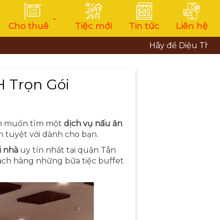
Cho thuê
Tiệc mới
Tin tức
Liên hệ
Hãy để Diệu Thảo đem đến
H Trọn Gói
Bạn muốn tìm một
dịch vụ nấu ăn
n tuyệt vời dành cho bạn.
i nhà
uy tín nhất tại quận Tân
hách hàng những bữa tiệc buffet