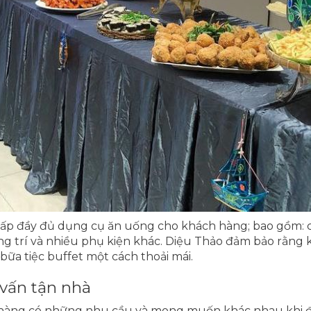
ấp đầy đủ dụng cụ ăn uống cho khách hàng; bao gồm: ch
ng trí và nhiều phụ kiện khác. Diệu Thảo đảm bảo rằng 
bữa tiệc buffet một cách thoải mái.
 vấn tận nhà
hàng có những nhu cầu và mong muốn khác nhau khi đặt 