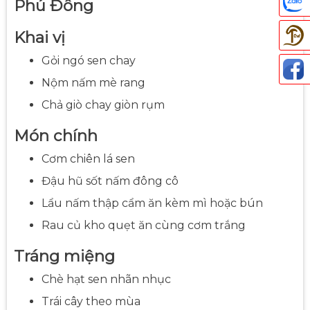
Phú Đông
Khai vị
Gỏi ngó sen chay
Nộm nấm mè rang
Thả
Chả giò chay giòn rụm
Món chính
Cơm chiên lá sen
Đậu hũ sốt nấm đông cô
Lẩu nấm thập cẩm ăn kèm mì hoặc bún
Rau củ kho quẹt ăn cùng cơm trắng
Tráng miệng
Chè hạt sen nhãn nhục
Trái cây theo mùa