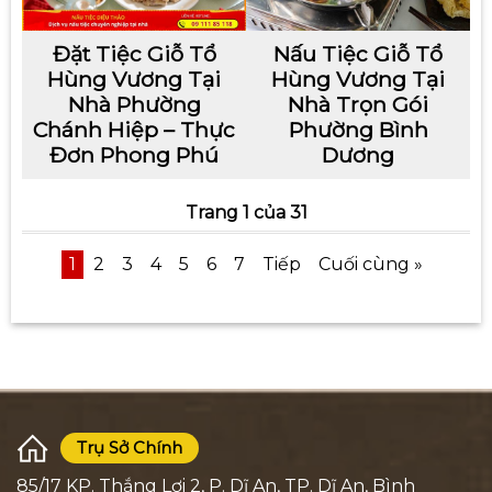
Đặt Tiệc Giỗ Tổ
Nấu Tiệc Giỗ Tổ
Hùng Vương Tại
Hùng Vương Tại
Nhà Phường
Nhà Trọn Gói
Chánh Hiệp – Thực
Phường Bình
Đơn Phong Phú
Dương
Trang 1 của 31
1
2
3
4
5
6
7
Tiếp
Cuối cùng »
Trụ Sở Chính
85/17 KP. Thắng Lợi 2, P. Dĩ An, TP. Dĩ An, Bình