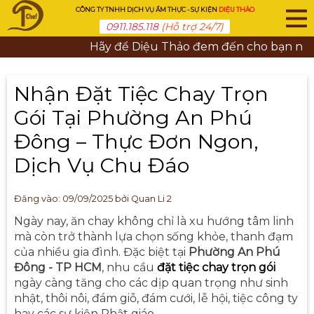
CÔNG TY TNHH DỊCH VỤ ẨM THỰC - SỰ KIỆN
DIỆU THẢO
0911.185.118
(Hỗ trợ 24/7)
Hãy để Diệu Thảo đem đến cho bạn những b
Nhận Đặt Tiệc Chay Trọn
Gói Tại Phường An Phú
Đông – Thực Đơn Ngon,
Dịch Vụ Chu Đáo
Đăng vào:
09/09/2025
bởi Quan Li 2
Ngày nay, ăn chay không chỉ là xu hướng tâm linh
mà còn trở thành lựa chọn sống khỏe, thanh đạm
của nhiều gia đình. Đặc biệt tại
Phường An Phú
Đông - TP HCM
, nhu cầu
đặt tiệc chay trọn gói
ngày càng tăng cho các dịp quan trọng như sinh
nhật, thôi nôi, đám giỗ, đám cưới, lễ hội, tiệc công ty
hay các sự kiện Phật giáo.