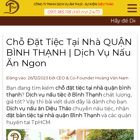
CÔNG TY TNHH DỊCH VỤ ẨM THỰC - SỰ KIỆN
DIỆU THẢO
0911.185.118
(Hỗ trợ 24/7)
Hãy để Diệu Thảo đe
Chỗ Đặt Tiệc Tại Nhà QUẬN
BÌNH THẠNH | Dịch Vụ Nấu
Ăn Ngon
Đăng vào:
26/12/2023
bởi CEO & Co-Founder Hoàng Văn Nam
Bạn đang tìm kiếm
chỗ đặt tiệc tại nhà quận bình
thạnh
?
Dịch vụ nấu tiệc ở Bình Thạnh
chất lượng,
giá tốt? Vậy thì bài viết dưới đây là dành cho bạn.
Dịch vụ nấu ăn Diệu Thảo
chuyên nấu tiệc, nhận
đặt bàn tiệc tại nhà quận Bình Thạnh
và các quận
huyện tại TpHCM.