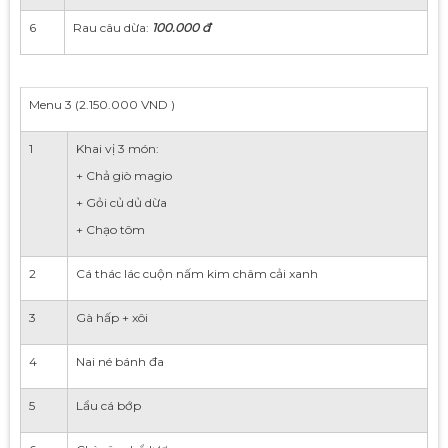
6
Rau câu dừa:
100.000 đ
Menu 3 (2.150.000 VND )
1
Khai vị 3 món:
+ Chả giò magio
+ Gỏi củ dủ dừa
+ Chạo tôm
2
Cá thác lác cuộn nấm kim châm cải xanh
3
Gà hấp + xôi
4
Nai né bánh đa
5
Lẩu cá bớp