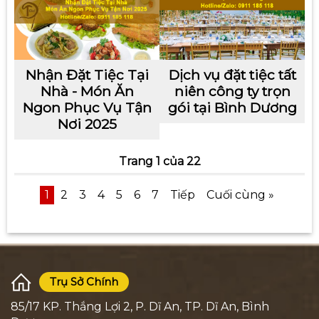
Nhận Đặt Tiệc Tại
Dịch vụ đặt tiệc tất
Nhà - Món Ăn
niên công ty trọn
Ngon Phục Vụ Tận
gói tại Bình Dương
Nơi 2025
Trang 1 của 22
1
2
3
4
5
6
7
Tiếp
Cuối cùng »
Trụ Sở Chính
85/17 KP. Thắng Lợi 2, P. Dĩ An, TP. Dĩ An, Bình