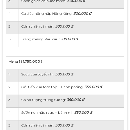
3
Cánh gà chiên nước mắm:
300.000 đ
4
Cá diêu hồng hấp Hồng Kông:
300.000 đ
5
Cơm chiên cá mặn:
300.000 đ
6
Tráng miệng Rau câu :
100.000 đ
Menu 1 ( 1.750.000 )
1
Soup cua tuyết nhĩ:
300.000 đ
2
Gỏi tiến vua tôm thịt + Bánh phồng:
350.000 đ
3
Cá tai tượng trưng tương:
350.000 đ
4
Sườn non nấu ragu + bánh mì:
350.000 đ
5
Cơm chiên cá mặn:
300.000 đ