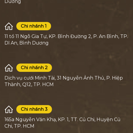
Dương
Chi nhánh 1
11 tổ 11 Ngô Gia Tự, KP. Bình Đường 2, P. An Bình, TP.
Dĩ An, Bình Dương
Chi nhánh 2
Dịch vụ cưới Minh Tài, 31 Nguyễn Ảnh Thủ, P. Hiệp
Thành, Q12, TP. HCM
Chi nhánh 3
165a Nguyễn Văn Khạ, KP. 1, TT. Củ Chi, Huyện Củ
Chi, TP. HCM