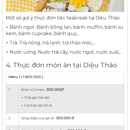
Một số gợi ý thực đơn tiệc teabreak tại Diệu Thảo:
+ Bánh ngọt: Bánh bông lan, bánh muffin, bánh su
kem, bánh cupcake, bánh quy,...
+ Trà: Trà nóng, trà lạnh, trà thảo mộc,...
+ Nước uống: Nước trái cây, nước ngọt, nước suối,...
4. Thực đơn món ăn tại Diệu Thảo
Menu 1 ( 1.600.000 )
1
Khai vị 2 món:
300.000đ
+ Chả giò hải sản
+ Cá thác lác thì là
2
Soup bắp cua gà xé:
300.000 đ