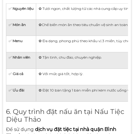
✅
Nguyên liệu
✿ Tươi ngon, chất lượng từ các nhà cung cấp uy tín h
✅
Món ăn
✿Chế biến món ăn theo tiêu chuẩn vệ sinh an toàn t
✅
Menu
✿ Đa dạng, phong phú theo khẩu vị 3 miền, tùy chọn c
✅
Nhân viên
✿ Tận tình, chu đáo, chuyên nghiệp.
✅
Giá cả
✿ Với mức giá tốt, hợp lý.
✅
Ưu đãi
✿ Đặt 10 bàn tặng 1 bàn miễn phí kèm nước uống và 
6. Quy trình đặt nấu ăn tại Nấu Tiệc
Diệu Thảo
Để sử dụng
dịch vụ đặt tiệc tại nhà quận Bình